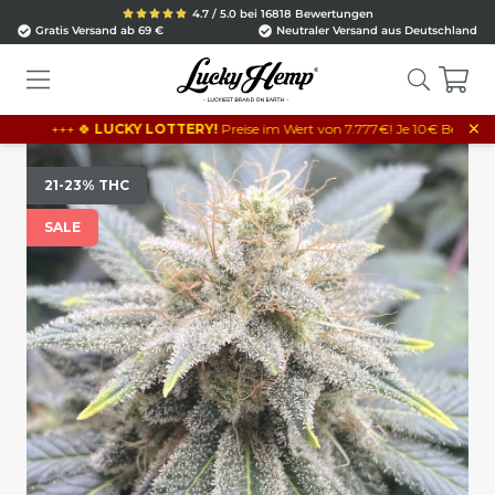
4.7 / 5.0 bei 16818 Bewertungen
Gratis Versand ab 69 €
Neutraler Versand aus Deutschland
×
++ 🍀
LUCKY LOTTERY!
Preise im Wert von 7.777€! Je 10€ Bestellwert = 1 Los!
21-23% THC
SALE