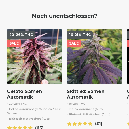
Noch unentschlossen?
20–26% THC
16–21% THC
SALE
SALE
Gelato Samen
Skittlez Samen
Automatik
Automatik
- 20–26% THC
- 16–21% THC
-
- Indica-dominant (60% Indica / 40%
- Indica-dominant (Auto)
-
Sativa)
- Blütezeit 8–9 Wochen (Auto)
-
- Blütezeit 8–9 Wochen (Auto)
(31)
(63)