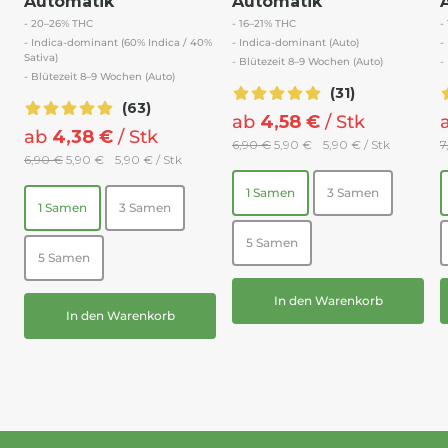
Automatik
Automatik
- 20–26% THC
- 16–21% THC
-
- Indica-dominant (60% Indica / 40%
- Indica-dominant (Auto)
-
Sativa)
- Blütezeit 8–9 Wochen (Auto)
-
- Blütezeit 8–9 Wochen (Auto)
(31)
(63)
ab
4,58 €
/
Stk
ab
4,38 €
/
Stk
6,90 €
5,90 €
5,90 €
/
Stk
7
6,90 €
5,90 €
5,90 €
/
Stk
1 Samen
3 Samen
1 Samen
3 Samen
5 Samen
5 Samen
In den Warenkorb
In den Warenkorb