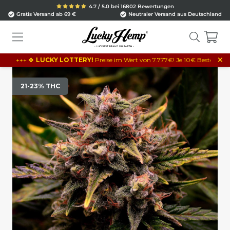
4.7 / 5.0 bei 16802 Bewertungen
Gratis Versand ab 69 €
Neutraler Versand aus Deutschland
×
 🍀
LUCKY LOTTERY!
Preise im Wert von 7.777€! Je 10€ Bestellwert = 1 Los! J
21-23% THC