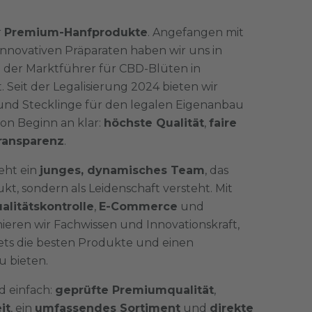
r
Premium-Hanfprodukte
. Angefangen mit
nnovativen Präparaten haben wir uns in
m der Marktführer für CBD-Blüten in
 Seit der Legalisierung 2024 bieten wir
und Stecklinge für den legalen Eigenanbau
von Beginn an klar:
höchste Qualität
,
faire
ransparenz
.
eht ein
junges, dynamisches Team
, das
kt, sondern als Leidenschaft versteht. Mit
alitätskontrolle
,
E-Commerce
und
eren wir Fachwissen und Innovationskraft,
ts die besten Produkte und einen
u bieten.
d einfach:
geprüfte Premiumqualität
,
it
, ein
umfassendes Sortiment
und
direkte