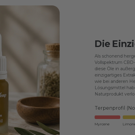
Die Einzi
Als schonend herges
Vollspektrum CBD-
diese Öle in außer
einzigartiges Extr
wie bei anderen He
Lösungsmittel hab
Naturprodukt verlo
Terpenprofil (N
Myrcene
Limon