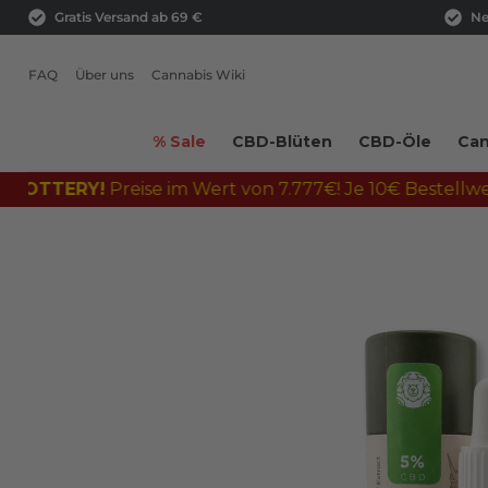
Gratis Versand ab 69 €
Ne
FAQ
Über uns
Cannabis Wiki
% Sale
CBD-Blüten
CBD-Öle
Can
Y!
Preise im Wert von 7.777€! Je 10€ Bestellwert = 1 Los! 