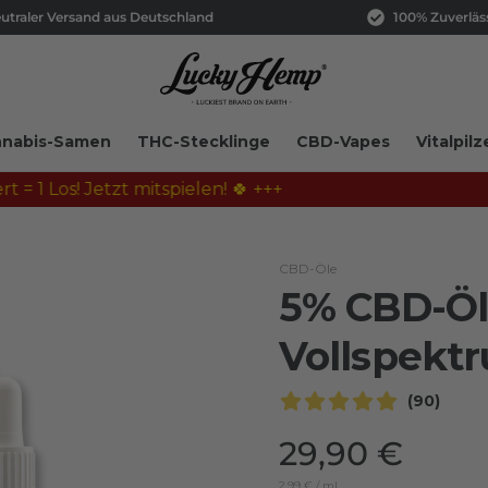
utraler Versand aus Deutschland
100% Zuverläs
nabis-Samen
THC-Stecklinge
CBD-Vapes
Vitalpilz
Jetzt mitspielen! 🍀 +++
CBD-Öle
5% CBD-Öl
Vollspekt
(90)
29,90 €
2,99 €
/
ml