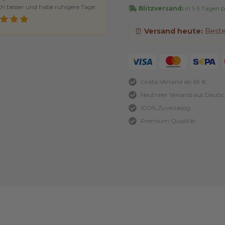
ch besser und habe ruhigere Tage.
Blitzversand:
in 1-3 Tagen be
⏰
Versand heute:
Bestel
Gratis Versand ab 69 €
Neutraler Versand aus Deuts
100% Zuverlässig
Premium Qualität