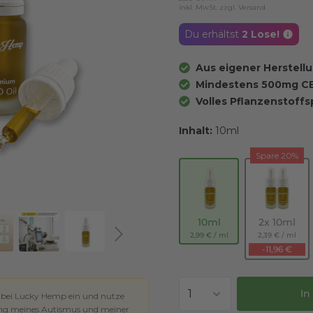
inkl. MwSt. zzgl. Versand
Du erhältst
2
Lose!
Aus eigener Herstell
Mindestens 500mg C
Volles Pflanzenstoff
Inhalt:
10ml
Spare 20%
10ml
2x 10ml
2,99 €
/
ml
2,39 €
/
ml
-11,96 €
In
hr bei Lucky Hemp ein und nutze
ng meines Autismus und meiner