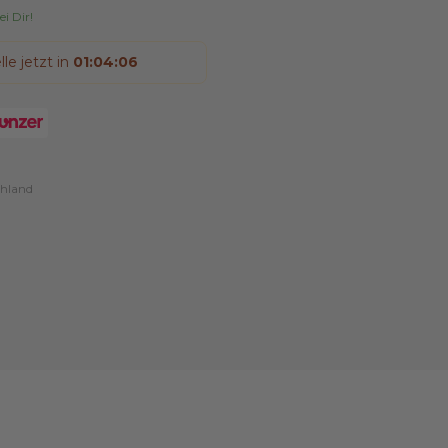
i Dir!
le jetzt in
01
:
04
:
05
chland