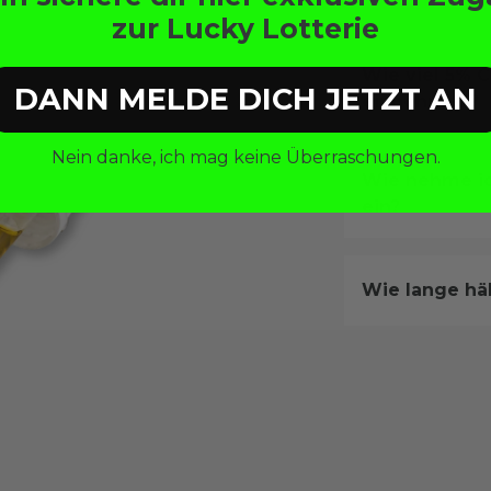
zur Lucky Lotterie
Wie viel 5% C
DANN MELDE DICH JETZT AN
einnehmen?
Nein danke, ich mag keine Überraschungen.
Wie nehme ic
ein?
Wie lange hä