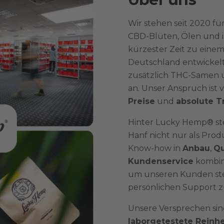
Wir stehen seit 2020 fü
CBD-Blüten, Ölen und i
kürzester Zeit zu eine
Deutschland entwickelt.
zusätzlich THC-Samen 
an. Unser Anspruch ist 
Preise
und
absolute T
Hinter Lucky Hemp® st
Hanf nicht nur als Produ
Know-how in
Anbau
,
Qu
Kundenservice
kombini
um unseren Kunden ste
persönlichen Support z
Unsere Versprechen sin
laborgetestete Reinhe