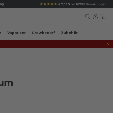
sig
4.7 / 5.0 bei 16793 Bewertungen
e
Vaporizer
Growbedarf
Zubehör
×
rum