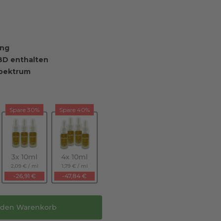
ung
BD enthalten
spektrum
Spare 30%
Spare 40%
3x 10ml
4x 10ml
2,09 €
/
ml
1,79 €
/
ml
-26,91 €
-47,84 €
 den Warenkorb