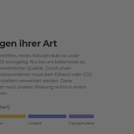
gen ihrer Art
telltes, reines Naturprodukt ist unser
Öl einzigartig. Nur bei uns bekommst du
gewöhnlicher Qualität. Durch unser
aktionsverfahren muss kein Ethanol oder CO2
rstellern verwendet werden. Diese
en nach unserer Meinung nichts in einem
ren.
oten)
en
Linalool
Caryophyllene