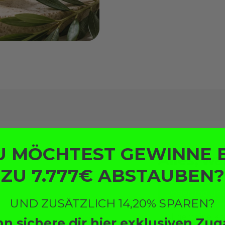
U MÖCHTEST GEWINNE B
Alles, w
ZU 7.777€ ABSTAUBEN?
Dosierung u
UND ZUSÄTZLICH 14,20% SPAREN?
Allgemeine K
n sichere dir hier exklusiven Zu