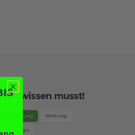
IS
as du wissen musst!
nd Anwendung
Wirkung
onsumfragen
gang