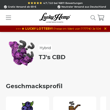
4.7 / 5.0 bei 16811 Bewertungen
Gratis Versand ab 69 €
Neutraler Versand aus Deutschland
×
+++ 🍀
LUCKY LOTTERY!
Preise im Wert von 7.777€! Je 10€ Bestellwe
Hybrid
TJ's CBD
Geschmacksprofil