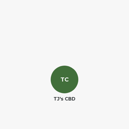
T
C
TJ's CBD