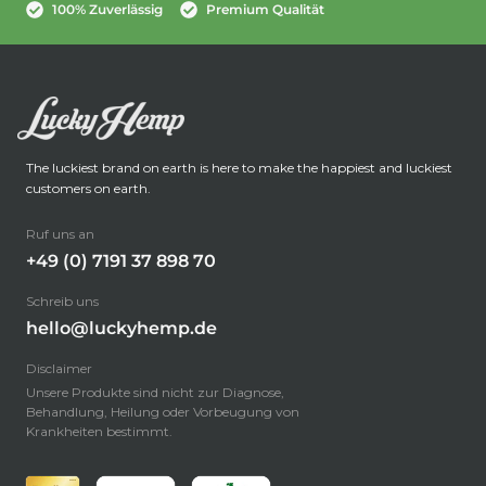
100% Zuverlässig
Premium Qualität
The luckiest brand on earth is here to make the happiest and luckiest
customers on earth.
Ruf uns an
+49 (0) 7191 37 898 70
Schreib uns
hello@luckyhemp.de
Disclaimer
Unsere Produkte sind nicht zur Diagnose,
Behandlung, Heilung oder Vorbeugung von
Krankheiten bestimmt.