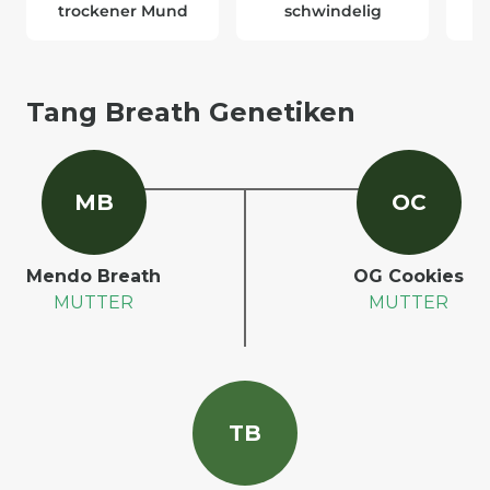
trockener Mund
schwindelig
Tang Breath Genetiken
M
B
O
C
Mendo Breath
OG Cookies
MUTTER
MUTTER
T
B