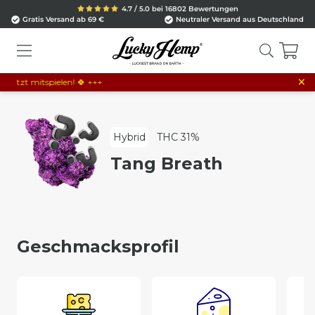
4.7 / 5.0 bei 16802 Bewertungen
Gratis Versand ab 69 €
Neutraler Versand aus Deutschland
×
etzt mitspielen! 🍀 +++
Hybrid
THC 31%
Tang Breath
Geschmacksprofil