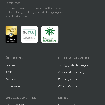
Disclaimer
Unsere Produkte sind nicht zur Diagnose,
Behandlung, Heilung oder Vorbeugung von
Krankheiten bestimmt.
ÜBER UNS
HILFE & SUPPORT
Kontakt
Häufig gestellte Fragen
AGB
Versand & Lieferung
Datenschutz
Zahlungsarten
Impressum
Widerrufsrecht
WISSENSWERTES
LINKS
Was ist CBD?
Cannabis Pflanze