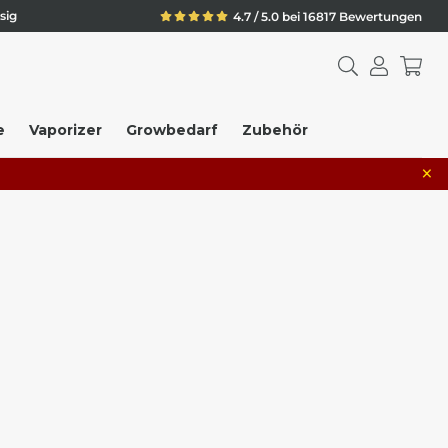
sig
4.7 / 5.0 bei 16817 Bewertungen
e
Vaporizer
Growbedarf
Zubehör
×