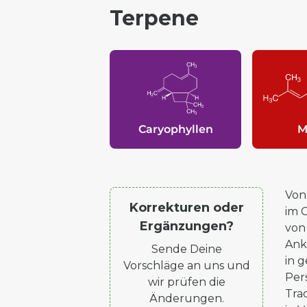
Terpene
Caryophyllen
M
Von 
Korrekturen oder
im 
Ergänzungen?
von
Ank
Sende Deine
in 
Vorschläge an uns und
Per
wir prüfen die
Tra
Änderungen.