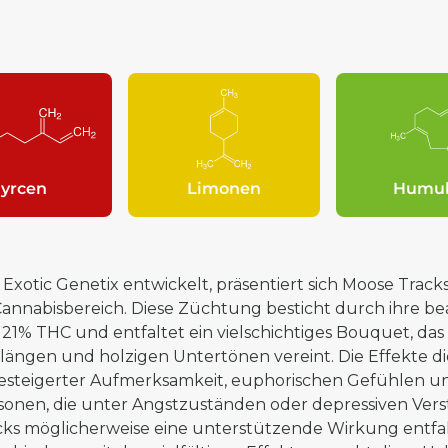
yrcen
Limonen
Humu
Exotic Genetix entwickelt, präsentiert sich Moose Tracks
Cannabisbereich. Diese Züchtung besticht durch ihre be
 21% THC und entfaltet ein vielschichtiges Bouquet, da
längen und holzigen Untertönen vereint. Die Effekte di
gesteigerter Aufmerksamkeit, euphorischen Gefühlen un
sonen, die unter Angstzuständen oder depressiven Ve
cks möglicherweise eine unterstützende Wirkung entf