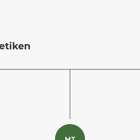
etiken
M
T