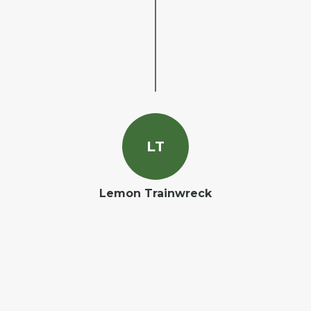
L
T
Lemon Trainwreck