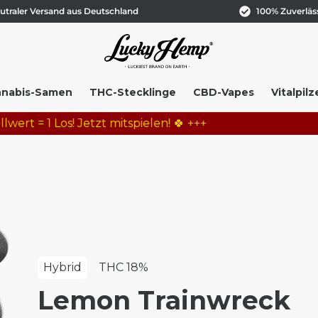
utraler Versand aus Deutschland
100% Zuverläs
nabis-Samen
THC-Stecklinge
CBD-Vapes
Vitalpilz
 1 Los! Jetzt mitspielen! 🍀 +++
Hybrid
THC 18%
Lemon Trainwreck