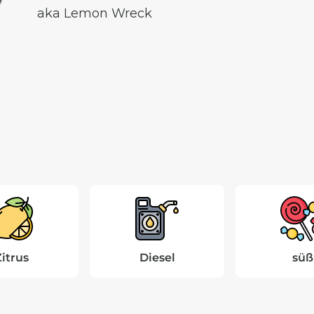
aka Lemon Wreck
itrus
Diesel
süß