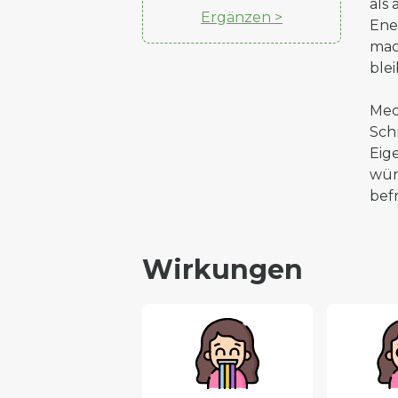
als
Ergänzen >
Ene
mac
ble
Med
Sch
Eig
wür
bef
Wirkungen