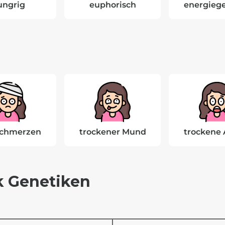
ungrig
euphorisch
energieg
schmerzen
trockener Mund
trockene
 Genetiken