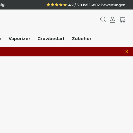
sig
4.7 / 5.0 bei 16802 Bewertungen
e
Vaporizer
Growbedarf
Zubehör
×