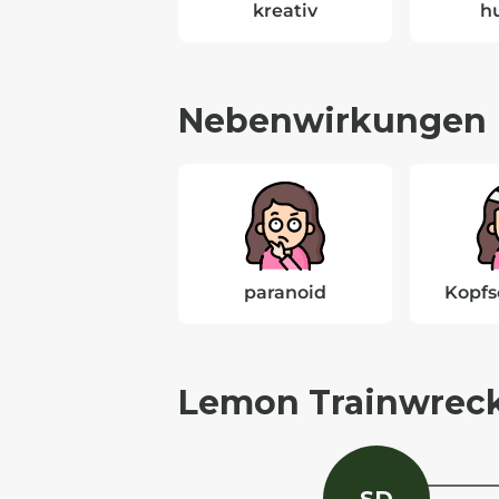
kreativ
h
Nebenwirkungen
paranoid
Kopf
Lemon Trainwreck