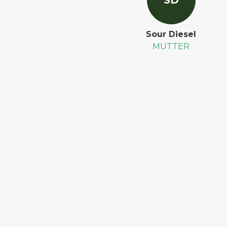
S
D
Sour Diesel
MUTTER