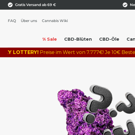
Gratis Versand ab 69 €
Ne
FAQ
Über uns
Cannabis Wiki
% Sale
CBD-Blüten
CBD-Öle
Can
LOTTERY!
Preise im Wert von 7.777€! Je 10€ Bestellwert =