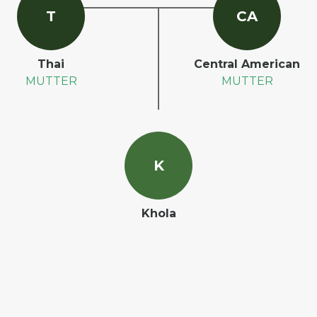
T
C
A
Thai
Central American
MUTTER
MUTTER
K
Khola