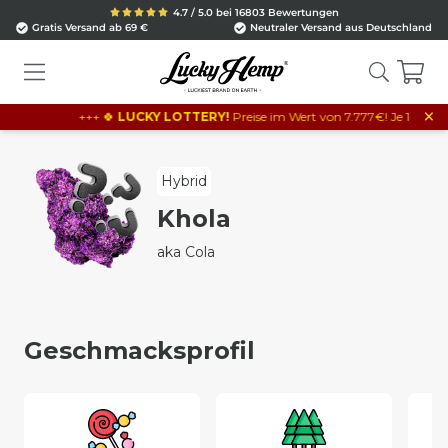
4.7 / 5.0 bei 16803 Bewertungen
Gratis Versand ab 69 €
Neutraler Versand aus Deutschland
×
+++ 🍀
LUCKY LOTTERY!
Preise im Wert von 7.777€! Je 10€ Bestell
Hybrid
Khola
aka Cola
Geschmacksprofil