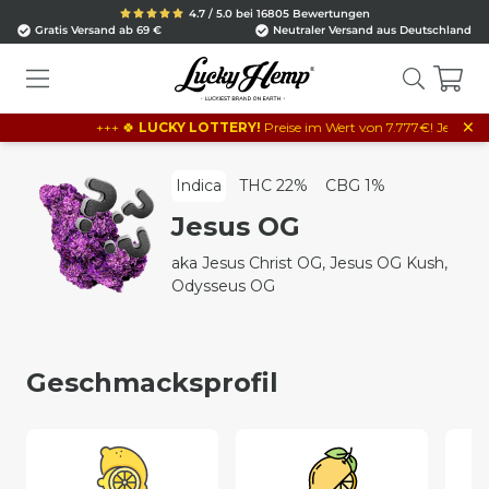
4.7 / 5.0 bei 16805 Bewertungen
Gratis Versand ab 69 €
Neutraler Versand aus Deutschland
×
+++ 🍀
LUCKY LOTTERY!
Preise im Wert von 7.777€! Je 10€ Bestel
Indica
THC 22%
CBG 1%
Jesus OG
aka Jesus Christ OG, Jesus OG Kush,
Odysseus OG
Geschmacksprofil