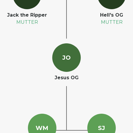
Jack the Ripper
Hell's OG
MUTTER
MUTTER
J
O
Jesus OG
W
M
S
J