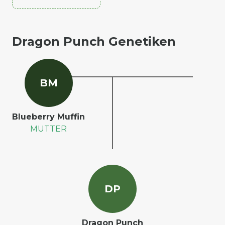
Dragon Punch Genetiken
B
M
Blueberry Muffin
MUTTER
D
P
Dragon Punch