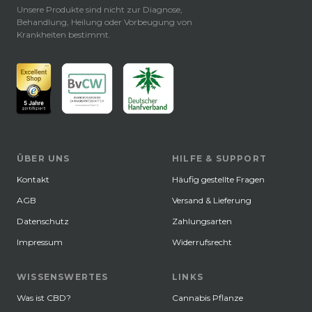
Unsere Produkte sind nicht zur Diagnose,
Behandlung, Heilung oder Vorbeugung von
Krankheiten bestimmt.
ÜBER UNS
HILFE & SUPPORT
Kontakt
Häufig gestellte Fragen
AGB
Versand & Lieferung
Datenschutz
Zahlungsarten
Impressum
Widerrufsrecht
WISSENSWERTES
LINKS
Was ist CBD?
Cannabis Pflanze