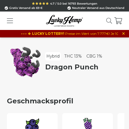
4.7 / 5.0 bei 16793 Bewertungen
Gratis Versand ab 69 €
Neutraler Versand aus Deutschland
×
+++ 🍀
LUCKY LOTTERY!
Preise im Wert von 7.777€! Je 10€ Bestellw
Hybrid
THC 13%
CBG 1%
Dragon Punch
Geschmacksprofil