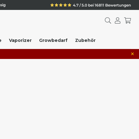
sig
4.7 / 5.0 bei 16811 Bewertungen
e
Vaporizer
Growbedarf
Zubehör
×