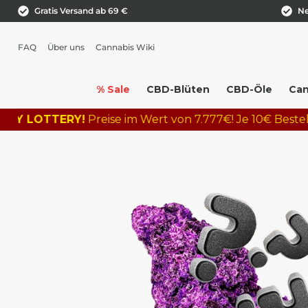
Gratis Versand ab 69 €
Ne
FAQ
Über uns
Cannabis Wiki
% Sale
CBD-Blüten
CBD-Öle
Can
LOTTERY!
Preise im Wert von 7.777€! Je 10€ Bestellwert =