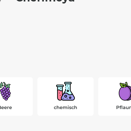
Beere
chemisch
Pflau