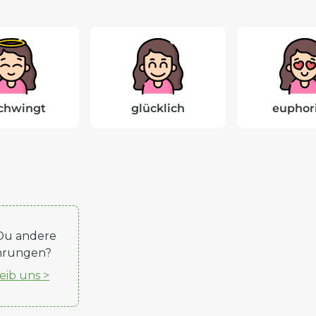
chwingt
glücklich
euphor
Du andere
hrungen?
eib uns >