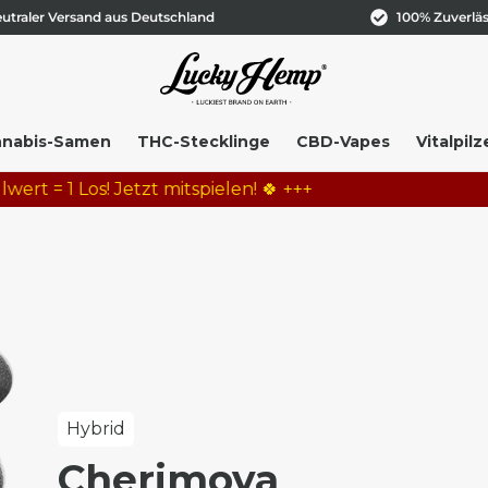
utraler Versand aus Deutschland
100% Zuverläs
nabis-Samen
THC-Stecklinge
CBD-Vapes
Vitalpilz
 1 Los! Jetzt mitspielen! 🍀 +++
Hybrid
Cherimoya