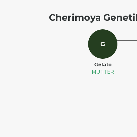
Cherimoya Geneti
G
Gelato
MUTTER