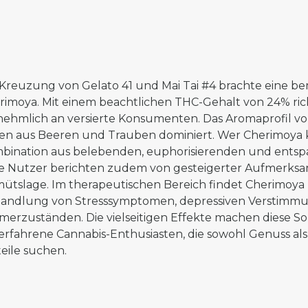
 Kreuzung von Gelato 41 und Mai Tai #4 brachte eine b
rimoya. Mit einem beachtlichen THC-Gehalt von 24% rich
nehmlich an versierte Konsumenten. Das Aromaprofil vo
en aus Beeren und Trauben dominiert. Wer Cherimoya k
bination aus belebenden, euphorisierenden und ent
le Nutzer berichten zudem von gesteigerter Aufmerksa
ütslage. Im therapeutischen Bereich findet Cherimoya
andlung von Stresssymptomen, depressiven Verstimm
merzuständen. Die vielseitigen Effekte machen diese So
 erfahrene Cannabis-Enthusiasten, die sowohl Genuss als
teile suchen.