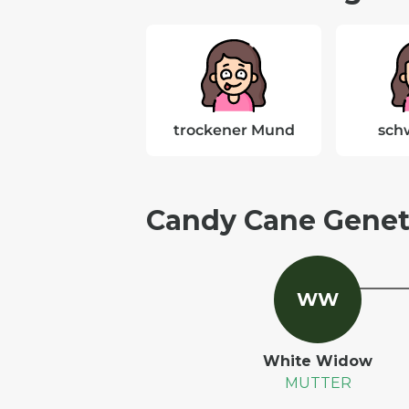
trockener Mund
sch
Candy Cane Genet
W
W
White Widow
MUTTER