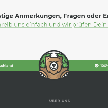
stige Anmerkungen, Fragen oder 
reib uns einfach und wir prüfen Dein
schland
100%
ÜBER UNS