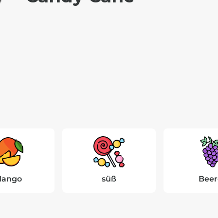
ango
süß
Beer