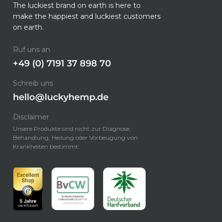
The luckiest brand on earth is here to
make the happiest and luckiest customers
on earth.
Ruf uns an
+49 (0) 7191 37 898 70
Schreib uns
hello@luckyhemp.de
Disclaimer
Unsere Produkte sind nicht zur Diagnose,
Behandlung, Heilung oder Vorbeugung von
Krankheiten bestimmt.