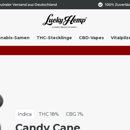
utraler Versand aus Deutschland
100% Zuverläs
nabis-Samen
THC-Stecklinge
CBD-Vapes
Vitalpilz
+++ 🍀
Indica
THC 18%
CBG 1%
Candy Cane