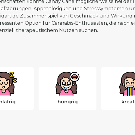
enschaften könnte Candy Cane möglicherweise bei der
lafstörungen, Appetitlosigkeit und Stresssymptomen un
zigartige Zusammenspiel von Geschmack und Wirkung 
eressanten Option für Cannabis-Enthusiasten, die nach 
enziell therapeutischem Nutzen suchen.
hläfrig
hungrig
kreat