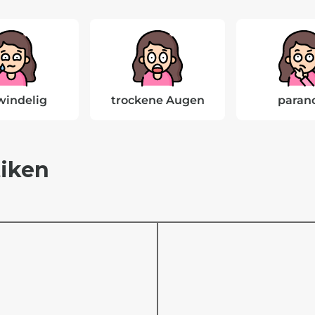
windelig
trockene Augen
paran
iken