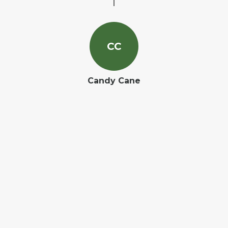
C
C
Candy Cane