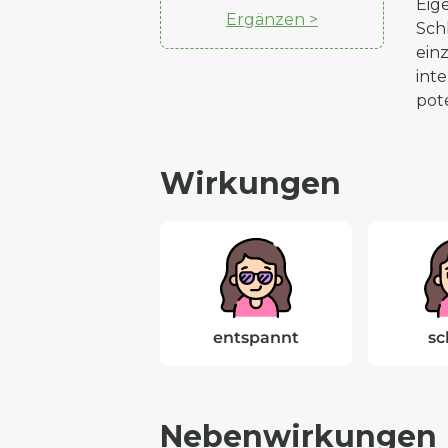
Eig
Ergänzen >
Sch
ein
int
pot
Wirkungen
entspannt
sc
Nebenwirkungen