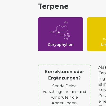
Terpene
Caryophyllen
L
Als
Korrekturen oder
Can
Ergänzungen?
lie
ist
Sende Deine
eri
Vorschläge an uns und
Zus
wir prüfen die
ein
Änderungen.