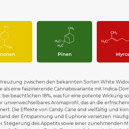
imonen
Pinen
Myrc
 Kreuzung zwischen den bekannten Sorten White Widow 
e als eine faszinierende Cannabisvariante mit Indica-Do
gt bei beachtlichen 18%, was für eine potente Wirkung so
 ihr unverwechselbares Aromaprofil, das an die erfrisc
nnert. Die Effekte von Candy Cane sind vielfältig und 
tand der Entspannung und Euphorie versetzen. Häufi
er Steigerung des Appetits sowie einer zunehmenden Mü