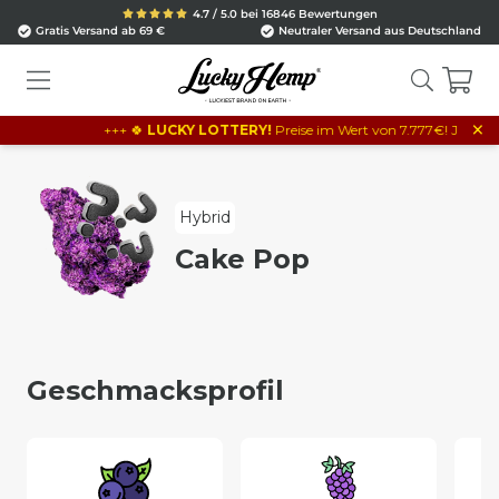
4.7 / 5.0 bei 16846 Bewertungen
Gratis Versand ab 69 €
Neutraler Versand aus Deutschland
×
+++ 🍀
LUCKY LOTTERY!
Preise im Wert von 7.777€! Je 10€ Best
Hybrid
Cake Pop
Geschmacksprofil