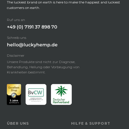
The luckiest brand on earth is here to make the happiest and luckiest
customers on earth.
Ruf uns an
+49 (0) 7191 37 898 70
Schreib uns
hello@luckyhemp.de
Disclaimer
Unsere Produkte sind nicht zur Diagnose,
Behandlung, Heilung oder Vorbeugung von
Krankheiten bestimmt.
ÜBER UNS
HILFE & SUPPORT