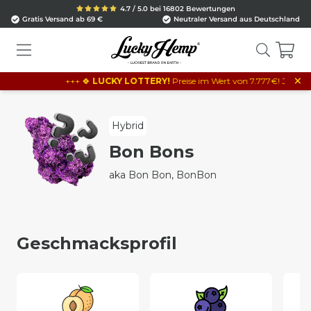
4.7 / 5.0 bei 16802 Bewertungen
Gratis Versand ab 69 €
Neutraler Versand aus Deutschland
×
+++ 🍀
LUCKY LOTTERY!
Preise im Wert von 7.777€! Je 10€ Beste
Hybrid
Bon Bons
aka Bon Bon, BonBon
Geschmacksprofil