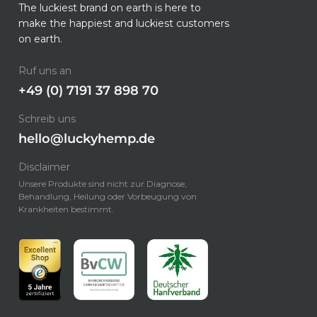
The luckiest brand on earth is here to
make the happiest and luckiest customers
on earth.
Ruf uns an
+49 (0) 7191 37 898 70
Schreib uns
hello@luckyhemp.de
Disclaimer
Unsere Produkte sind nicht zur Diagnose,
Behandlung, Heilung oder Vorbeugung von
Krankheiten bestimmt.