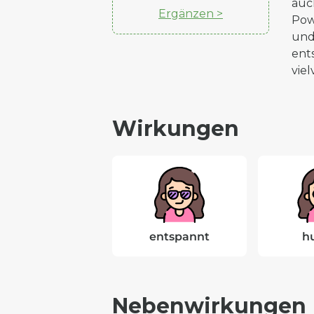
auc
Ergänzen >
Pow
und
ent
vie
Wirkungen
entspannt
h
Nebenwirkungen