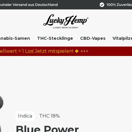
utraler Versand aus Deutschland
100% Zuverläs
nabis-Samen
THC-Stecklinge
CBD-Vapes
Vitalpilz
= 1 Los! Jetzt mitspielen! 🍀 +++
Indica
THC 18%
Blue Power