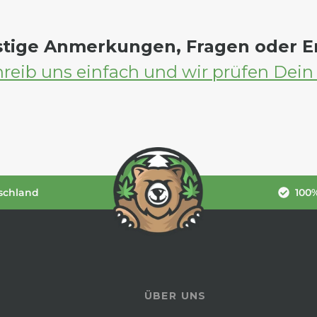
stige Anmerkungen, Fragen oder 
reib uns einfach und wir prüfen Dein
schland
100%
ÜBER UNS