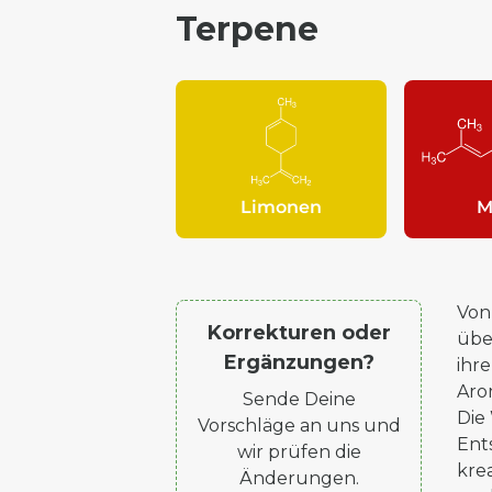
Terpene
Limonen
M
Von 
Korrekturen oder
übe
Ergänzungen?
ihr
Aro
Sende Deine
Die 
Vorschläge an uns und
Ent
wir prüfen die
kre
Änderungen.