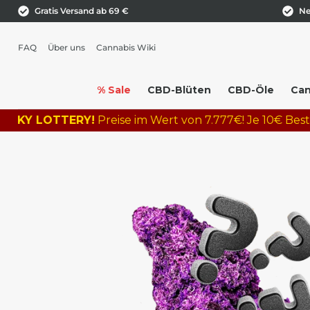
Gratis Versand ab 69 €
Ne
FAQ
Über uns
Cannabis Wiki
% Sale
CBD-Blüten
CBD-Öle
Can
 LOTTERY!
Preise im Wert von 7.777€! Je 10€ Bestellwert 