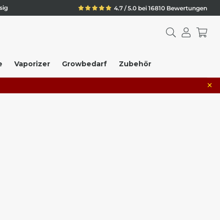
sig
4.7 / 5.0 bei 16810 Bewertungen
e
Vaporizer
Growbedarf
Zubehör
×