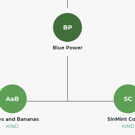
B
P
Blue Power
A
a
B
S
C
es and Bananas
SinMint C
KIND
KIND