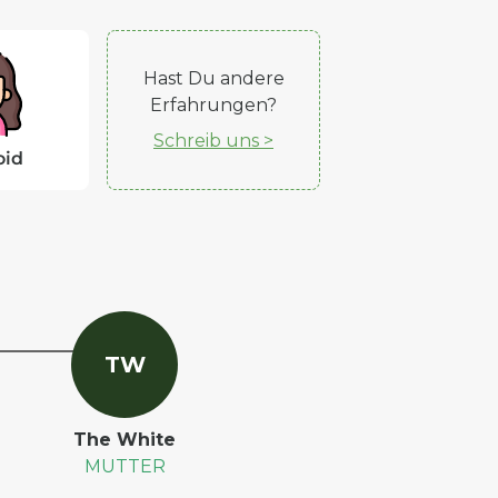
Hast Du andere
Erfahrungen?
Schreib uns >
oid
T
W
The White
MUTTER