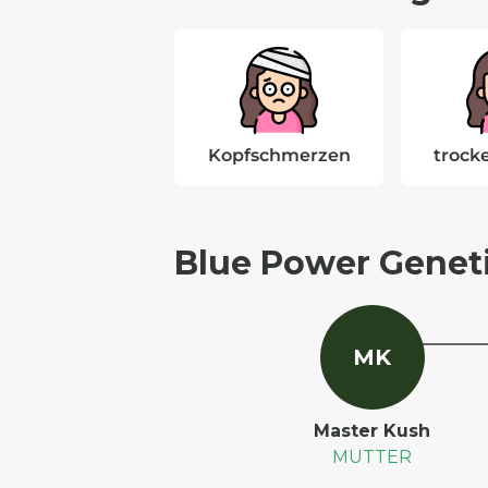
Kopfschmerzen
trock
Blue Power Genet
M
K
Master Kush
MUTTER