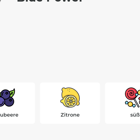
aubeere
Zitrone
süß