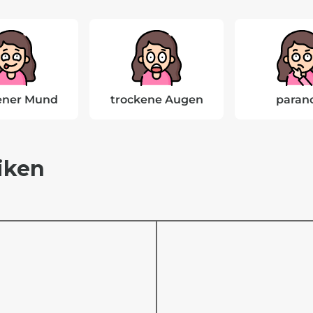
ener Mund
trockene Augen
paran
iken