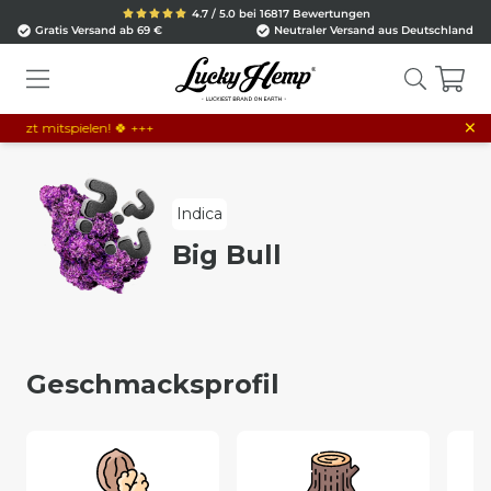
4.7 / 5.0 bei 16817 Bewertungen
Gratis Versand ab 69 €
Neutraler Versand aus Deutschland
×
tzt mitspielen! 🍀 +++
Indica
Big Bull
Geschmacksprofil