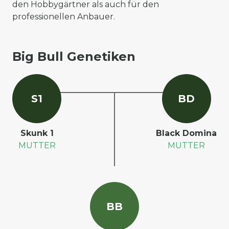
den Hobbygärtner als auch für den
professionellen Anbauer.
Big Bull Genetiken
S
1
B
D
Skunk 1
Black Domina
MUTTER
MUTTER
B
B