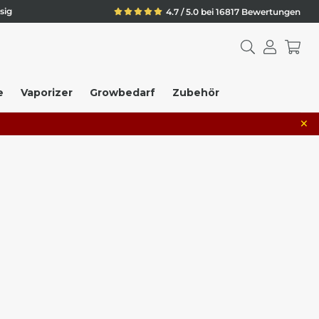
sig
4.7 / 5.0 bei 16817 Bewertungen
e
Vaporizer
Growbedarf
Zubehör
×