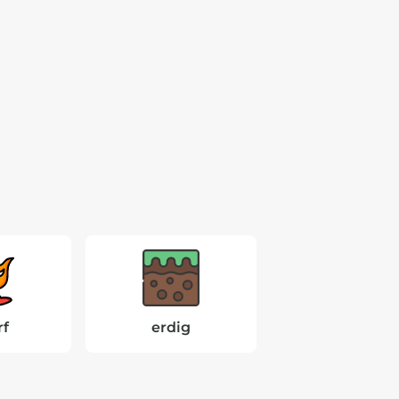
rf
erdig