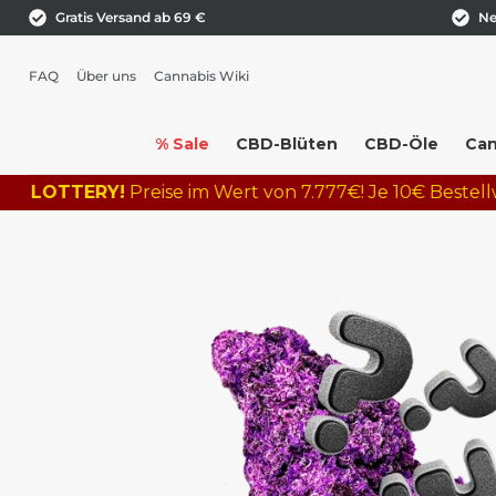
Gratis Versand ab 69 €
Ne
FAQ
Über uns
Cannabis Wiki
% Sale
CBD-Blüten
CBD-Öle
Can
TTERY!
Preise im Wert von 7.777€! Je 10€ Bestellwert = 1 