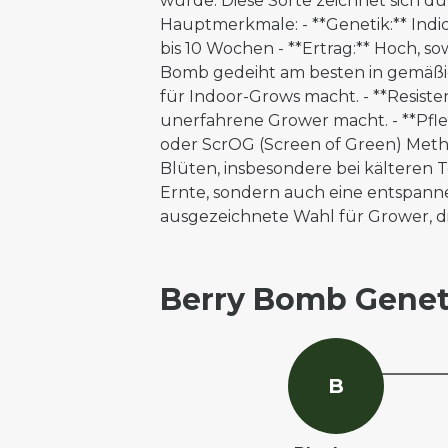
wurde. Diese Sorte zeichnet sich 
Hauptmerkmale: - **Genetik:** Indic
bis 10 Wochen - **Ertrag:** Hoch, s
Bomb gedeiht am besten in gemäßigte
für Indoor-Grows macht. - **Resiste
unerfahrene Grower macht. - **Pfle
oder ScrOG (Screen of Green) Metho
Blüten, insbesondere bei kälteren 
Ernte, sondern auch eine entspannen
ausgezeichnete Wahl für Grower, di
Berry Bomb Genet
B