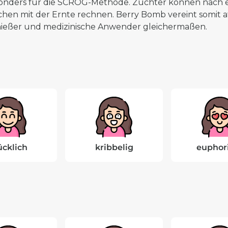
onders für die SCROG-Methode. Züchter können nach ei
hen mit der Ernte rechnen. Berry Bomb vereint somit at
ießer und medizinische Anwender gleichermaßen.
ücklich
kribbelig
euphor