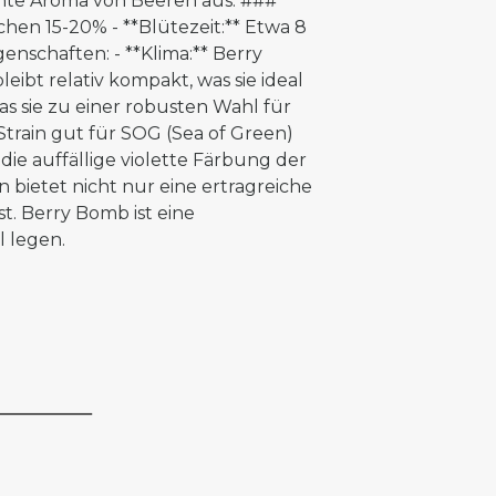
ante Aroma von Beeren aus. ###
hen 15-20% - **Blütezeit:** Etwa 8
nschaften: - **Klima:** Berry
ibt relativ kompakt, was sie ideal
as sie zu einer robusten Wahl für
train gut für SOG (Sea of Green)
ie auffällige violette Färbung der
 bietet nicht nur eine ertragreiche
t. Berry Bomb ist eine
l legen.