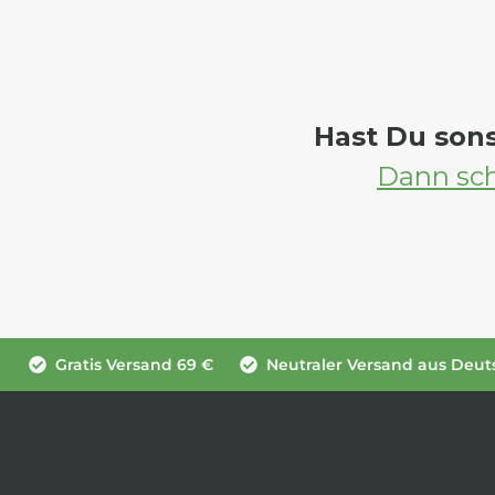
Hast Du son
Dann sch
Gratis Versand 69 €
Neutraler Versand aus Deut