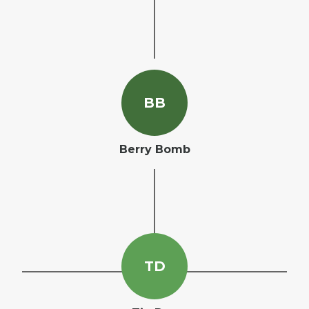
B
B
Berry Bomb
T
D