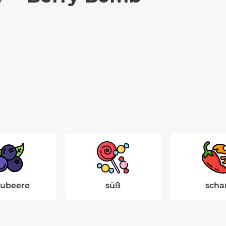
aubeere
süß
scha