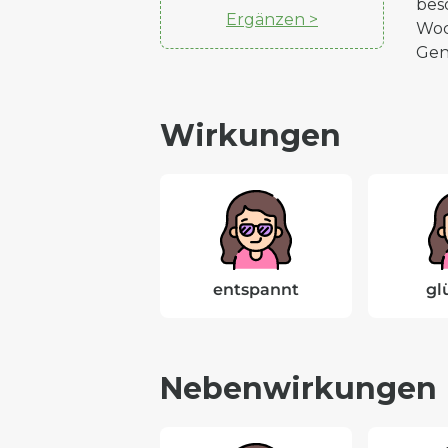
bes
Ergänzen >
Woc
Gen
Wirkungen
entspannt
gl
Nebenwirkungen