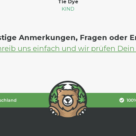
Tie Dye
KIND
stige Anmerkungen, Fragen oder 
reib uns einfach und wir prüfen Dein
schland
100%