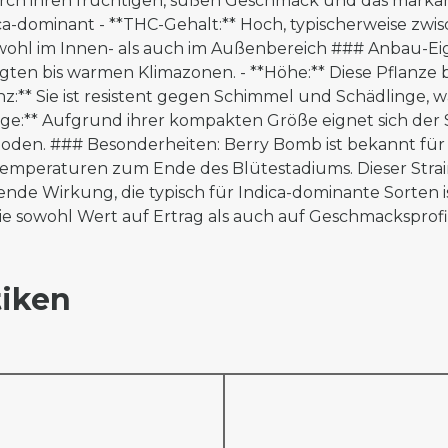
durch ihren fruchtigen, süßen Geschmack und das mark
a-dominant - **THC-Gehalt:** Hoch, typischerweise zwisc
owohl im Innen- als auch im Außenbereich ### Anbau-Eige
n bis warmen Klimazonen. - **Höhe:** Diese Pflanze ble
nz:** Sie ist resistent gegen Schimmel und Schädlinge, w
ge:** Aufgrund ihrer kompakten Größe eignet sich der S
den. ### Besonderheiten: Berry Bomb ist bekannt für d
Temperaturen zum Ende des Blütestadiums. Dieser Strain
de Wirkung, die typisch für Indica-dominante Sorten is
e sowohl Wert auf Ertrag als auch auf Geschmacksprofi
iken