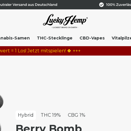
utraler Versand aus Deutschland
100% Zuverläs
nabis-Samen
THC-Stecklinge
CBD-Vapes
Vitalpilz
Los! Jetzt mitspielen! 🍀 +++
Hybrid
THC 19%
CBG 1%
Berry Bomb