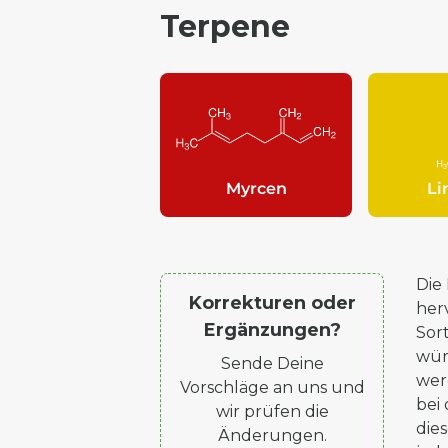
Terpene
Myrcen
L
Die
Korrekturen oder
her
Ergänzungen?
Sor
wür
Sende Deine
wer
Vorschläge an uns und
bei
wir prüfen die
die
Änderungen.