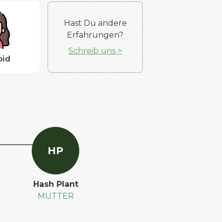
Hast Du andere
Erfahrungen?
Schreib uns >
oid
H
P
Hash Plant
MUTTER