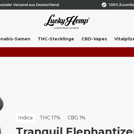
utraler Versand aus Deutschland
100% Zuverläs
nabis-Samen
THC-Stecklinge
CBD-Vapes
Vitalpilz
+++ 
Indica
THC 17%
CBG 1%
Tranquil Elephantize