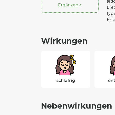
jed
Ergänzen >
Ele
typ
Erle
Wirkungen
schläfrig
en
Nebenwirkungen