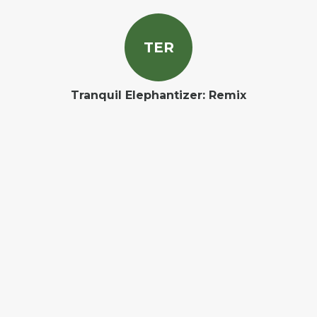
T
E
R
Tranquil Elephantizer: Remix