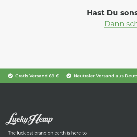
Hast Du son
Dann sch
Gratis Versand 69 €
Neutraler Versand aus Deut
The luckiest brand on earth is here to