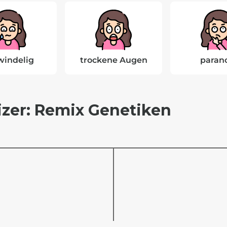
windelig
trockene Augen
paran
izer: Remix Genetiken