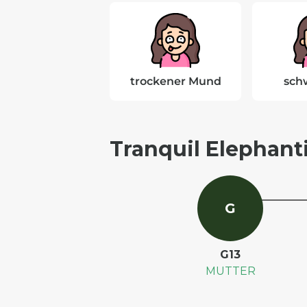
trockener Mund
sch
Tranquil Elephant
G
G13
MUTTER