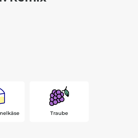
melkäse
Traube