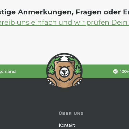
stige Anmerkungen, Fragen oder 
reib uns einfach und wir prüfen Dein
schland
100%
ÜBER UNS
Kontakt