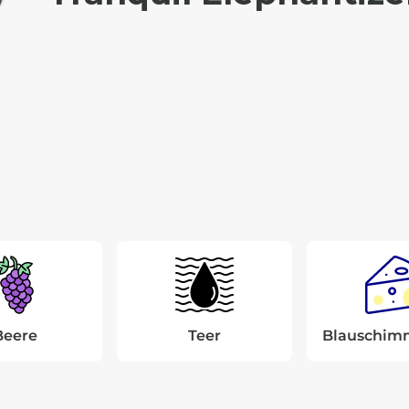
Beere
Teer
Blauschim