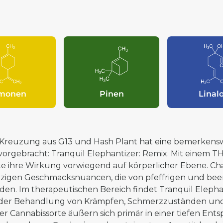
imonen
Pinen
Linal
 Kreuzung aus G13 und Hash Plant hat eine bemerkensw
vorgebracht: Tranquil Elephantizer: Remix. Mit einem TH
te ihre Wirkung vorwiegend auf körperlicher Ebene. Char
zigen Geschmacksnuancen, die von pfeffrigen und bee
den. Im therapeutischen Bereich findet Tranquil Elep
 der Behandlung von Krämpfen, Schmerzzuständen und 
ser Cannabissorte äußern sich primär in einer tiefen E