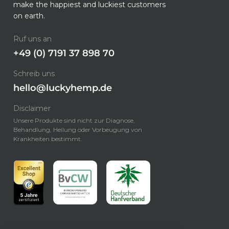
make the happiest and luckiest customers
on earth.
Ruf uns an
+49 (0) 7191 37 898 70
Schreib uns
hello@luckyhemp.de
Disclaimer
Unsere Produkte sind nicht zur Diagnose,
Behandlung, Heilung oder Vorbeugung von
Krankheiten bestimmt.