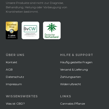
Unsere Produkte sind nicht zur Diagnose,
Behandlung, Heilung oder Vorbeugung von
Krankheiten bestimmt.
ÜBER UNS
HILFE & SUPPORT
Kontakt
Häufig gestellte Fragen
AGB
Versand & Lieferung
Datenschutz
Zahlungsarten
Impressum
Widerrufsrecht
WISSENSWERTES
LINKS
Was ist CBD?
Cannabis Pflanze