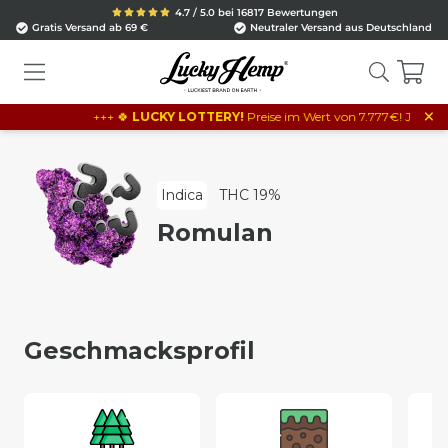
4.7 / 5.0 bei 16817 Bewertungen
Gratis Versand ab 69 €
Neutraler Versand aus Deutschland
×
+++ 🍀
LUCKY LOTTERY!
Preise im Wert von 7.777€! Je 10€ Beste
Indica
THC 19%
Romulan
Geschmacksprofil