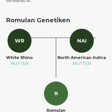
verwandt ist.
Romulan Genetiken
W
R
N
A
I
White Rhino
North American Indica
MUTTER
MUTTER
R
Romulan