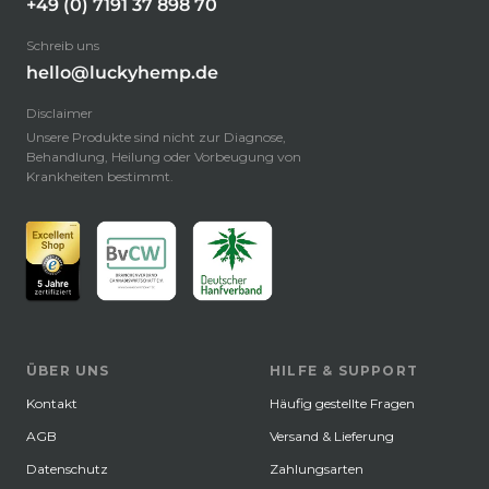
+49 (0) 7191 37 898 70
Schreib uns
hello@luckyhemp.de
Disclaimer
Unsere Produkte sind nicht zur Diagnose,
Behandlung, Heilung oder Vorbeugung von
Krankheiten bestimmt.
ÜBER UNS
HILFE & SUPPORT
Kontakt
Häufig gestellte Fragen
AGB
Versand & Lieferung
Datenschutz
Zahlungsarten