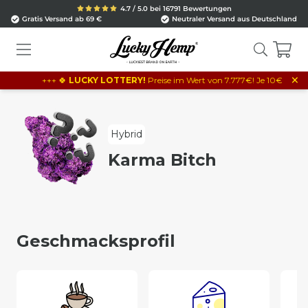
4.7 / 5.0 bei 16791 Bewertungen
Gratis Versand ab 69 €
Neutraler Versand aus Deutschland
×
+++ 🍀
LUCKY LOTTERY!
Preise im Wert von 7.777€! Je 10€ Bestellwer
Hybrid
Karma Bitch
Geschmacksprofil