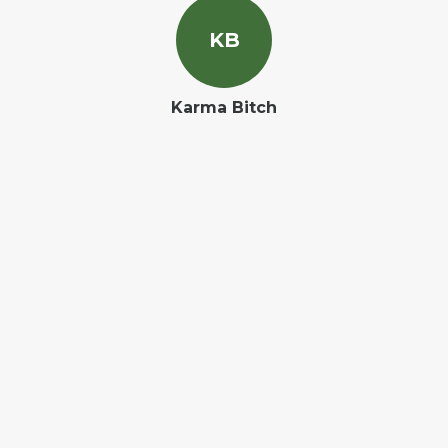
K
B
Karma Bitch