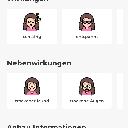
schläfrig
entspannt
Nebenwirkungen
trockener Mund
trockene Augen
K
Anbau Informationen