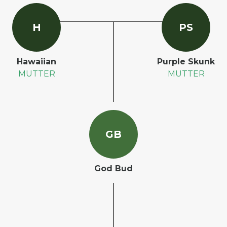
H
P
S
Hawaiian
Purple Skunk
MUTTER
MUTTER
G
B
God Bud