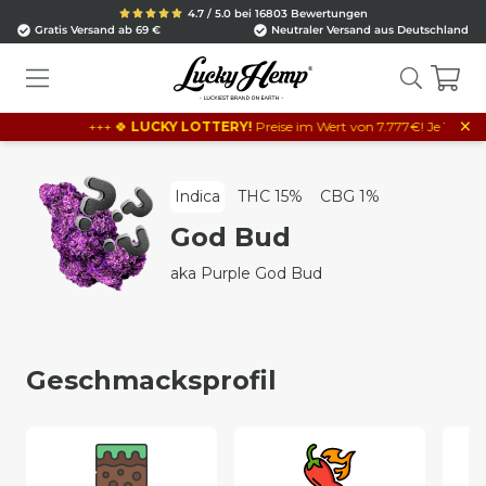
4.7 / 5.0 bei 16803 Bewertungen
Gratis Versand ab 69 €
Neutraler Versand aus Deutschland
×
+++ 🍀
LUCKY LOTTERY!
Preise im Wert von 7.777€! Je 10€ Bestellw
Indica
THC 15%
CBG 1%
God Bud
aka Purple God Bud
Geschmacksprofil