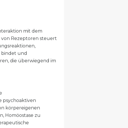
nteraktion mit dem
 von Rezeptoren steuert
ungsreaktionen,
 bindet und
oren, die überwiegend im
e
 psychoaktiven
on körpereigenen
en, Homöostase zu
erapeutische