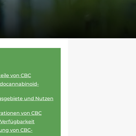
eile von CBC
ndocannabinoid-
gsgebiete und Nutzen
ationen von CBC
 Verfügbarkeit
ung von CBC-