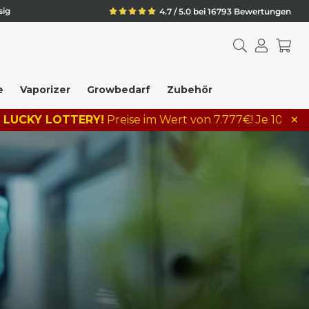
sig
4.7 / 5.0 bei 16793 Bewertungen
e
Vaporizer
Growbedarf
Zubehör
×
TERY!
Preise im Wert von 7.777€! Je 10€ Bestellwert = 1 L