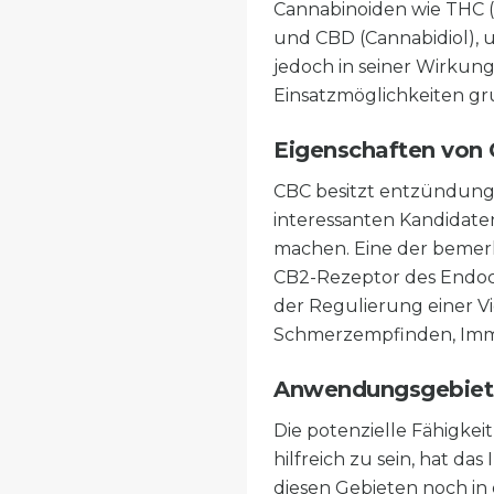
Cannabinoiden wie THC 
und CBD (Cannabidiol), u
jedoch in seiner Wirkun
Einsatzmöglichkeiten gr
Eigenschaften von
CBC besitzt entzündung
interessanten Kandidat
machen. Eine der bemerk
CB2-Rezeptor des Endocan
der Regulierung einer Vi
Schmerzempfinden, Im
Anwendungsgebiet
Die potenzielle Fähigke
hilfreich zu sein, hat d
diesen Gebieten noch in 