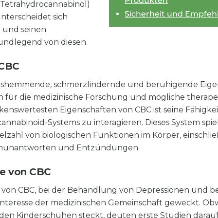
Produkten
(Tetrahydrocannabinol)
Sicherheit und Empfe
nterscheidet sich
g und seinen
undlegend von diesen.
 CBC
shemmende, schmerzlindernde und beruhigende Eigensc
en für die medizinische Forschung und mögliche ther
enswertesten Eigenschaften von CBC ist seine Fähigkei
nabinoid-Systems zu interagieren. Dieses System spielt
elzahl von biologischen Funktionen im Körper, einschlie
munantworten und Entzündungen.
e von CBC
it von CBC, bei der Behandlung von Depressionen und 
as Interesse der medizinischen Gemeinschaft geweckt. Ob
den Kinderschuhen steckt, deuten erste Studien darauf 