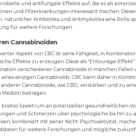
bielle und antifungale Effekte auf, die es als potenziel
onen und Pilzerkrankungen interessant machen. Diese
, natürlicher Antibiotika und Antimykotika eine Rolle sp
ung für weitere Forschungen.
ren Cannabinoiden
rter Aspekt von CBC ist seine Fähigkeit, in Kombinatio
ische Effekte zu erzeugen. Diese als "Entourage-Effekt
ination verschiedener Cannabinoide in manchen Fällen w
 eines einzigen Cannabinoids. CBC kann daher in Kombi
anderer Cannabinoide, wie CBD, verstärken und zu ein
n Medizin beitragen.
 breites Spektrum an potenziellen gesundheitlichen Vor
gen und Schmerzen über psychologische bis hin zu an
eisen, kombiniert mit seiner Nicht-Psychoaktivität, mac
didaten für weitere Forschungen und mögliche zukün