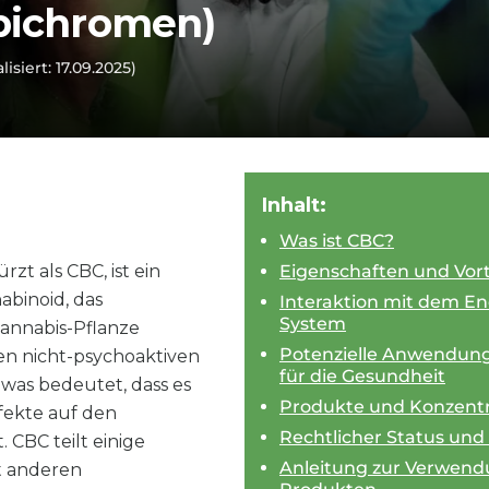
bichromen)
lisiert: 17.09.2025)
Inhalt:
Was ist CBC?
t als CBC, ist ein
Eigenschaften und Vort
binoid, das
Interaktion mit dem E
System
Cannabis-Pflanze
Potenzielle Anwendun
en nicht-psychoaktiven
für die Gesundheit
was bedeutet, dass es
Produkte und Konzentr
fekte auf den
Rechtlicher Status und
 CBC teilt einige
Anleitung zur Verwend
t anderen