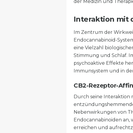
der Medizin und Therapi
Interaktion mi
Im Zentrum der Wirkweis
Endocannabinoid-System
eine Vielzahl biologisc
Stimmung und Schlaf. Im
psychoaktive Effekte he
Immunsystem und in den
CB2-Rezeptor-Affin
Durch seine Interaktion
entzündungshemmende un
Nebenwirkungen von THC
Endocannabinoiden an, w
erreichen und aufrechtz