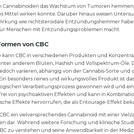
en Cannabinoiden das Wachstum von Tumoren hemmen,
s Mittel wirken könnte. Darüber hinaus weisen Unters
Wirkung wie nichtsteroidale Entzündungshemmer haben
e für Menschen mit Entzündungsproblemen macht.
 Formen von CBC
rie kann CBC in verschiedenen Produkten und Konzentr
ter anderem Blüten, Hashish und Vollspektrum-Öle. D
edoch variieren, abhängig von der Cannabis-Sorte und 
n besonders reines und wirkungsvolles Produkt ist das
logischen Verarbeitungsprozess gewonnen wird und ein
ist frei von psychoaktiven Effekten und kann in Kombinat
sche Effekte hervorrufen, die als Entourage-Effekt beka
BC ein vielversprechendes Cannabinoid mit einer Vielz
len dar. Während weitere Forschung und klinische Stud
 CBC zu verstehen und seine Anwendbarkeit in der Mediz