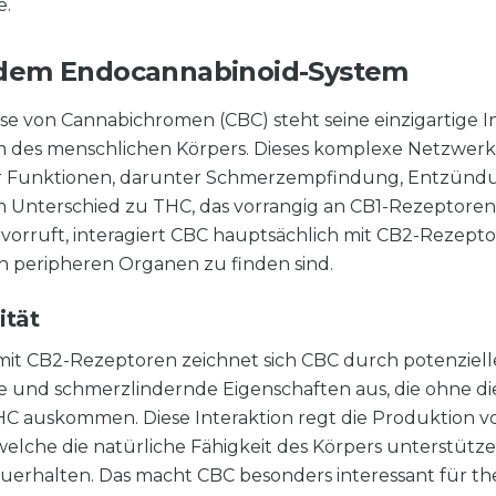
e.
t dem Endocannabinoid-System
e von Cannabichromen (CBC) steht seine einzigartige I
 des menschlichen Körpers. Dieses komplexe Netzwerk
her Funktionen, darunter Schmerzempfindung, Entzünd
 Unterschied zu THC, das vorrangig an CB1-Rezeptoren
rvorruft, interagiert CBC hauptsächlich mit CB2-Rezept
 peripheren Organen zu finden sind.
ität
 mit CB2-Rezeptoren zeichnet sich CBC durch potenziell
d schmerzlindernde Eigenschaften aus, die ohne die
 auskommen. Diese Interaktion regt die Produktion v
elche die natürliche Fähigkeit des Körpers unterstütz
uerhalten. Das macht CBC besonders interessant für th