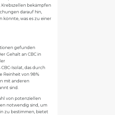
 Krebszellen bekämpfen
uchungen darauf hin,
 könnte, was es zu einer
ationen gefunden
er Gehalt an CBC in
der
 CBC-Isolat, das durch
e Reinheit von 98%
ion mit anderen
nnt sind.
ahl von potenziellen
ien notwendig sind, um
in zu bestimmen, bietet