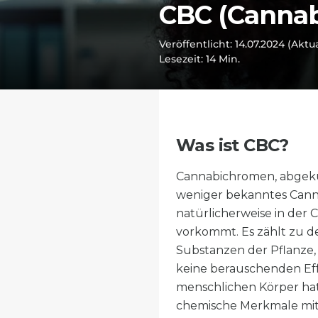
CBC (Canna
Veröffentlicht: 14.07.2024
(Aktua
Lesezeit:
14
Min.
Was ist CBC?
Cannabichromen, abgekürz
weniger bekanntes Canna
natürlicherweise in der 
vorkommt. Es zählt zu d
Substanzen der Pflanze, 
keine berauschenden Ef
menschlichen Körper hat.
chemische Merkmale mi